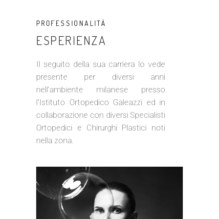
PROFESSIONALITÀ
ESPERIENZA
Il seguito della sua carriera lo vede
presente per diversi anni
nell’ambiente milanese presso
l’Istituto Ortopedico Galeazzi ed in
collaborazione con diversi Specialisti
Ortopedici e Chirurghi Plastici noti
nella zona.