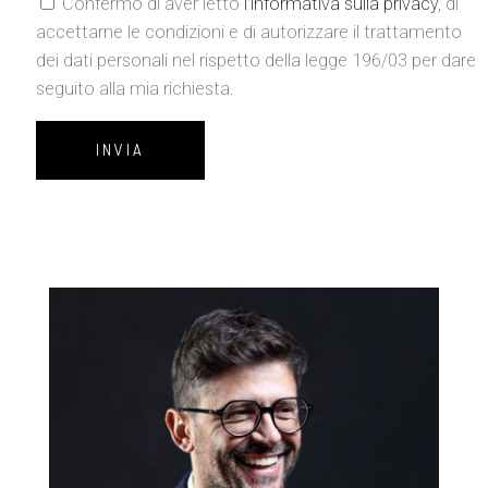
Confermo di aver letto
l'informativa sulla privacy
, di
accettarne le condizioni e di autorizzare il trattamento
dei dati personali nel rispetto della legge 196/03 per dare
seguito alla mia richiesta.