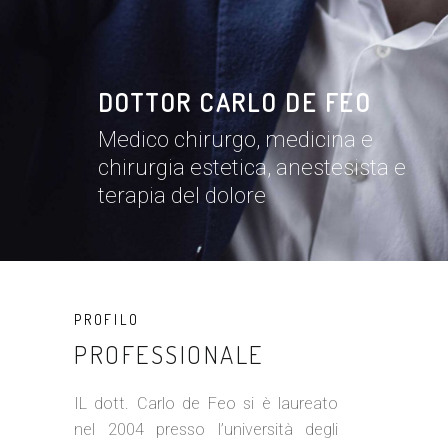
DOTTOR CARLO DE FEO
Medico chirurgo, medicina e
chirurgia estetica, anestesista e
terapia del dolore
PROFILO
PROFESSIONALE
IL dott. Carlo de Feo si è laureato
nel 2004 presso l’università degli